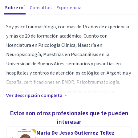
Sobre mí
Consultas
Experiencia
Soy psicotraumatóloga, con más de 15 años de experiencia
y más de 20 de formación académica. Cuento con
licenciatura en Psicología Clínica, Maestría en
Neuropsicología, Maestrías en Psicoanálisis en la
Universidad de Buenos Aires, seminarios y pasantías en
hospitales y centros de atención psicológica en Argentina y
España, certificaciones en EMDR, Psicotraumatología,
Sistema de Familia Interna y evaluación psicológica.
Ver descripción completa
Saber quién se es, qué se busca en la vida y cómo hacer para
Estos son otros profesionales que te pueden
lograrlo, son la base de una transformación que afianza la
interesar
salud emocional, física y mental que nos permita enfrentar
Maria De Jesus Gutierrez Tellez
las situaciones difíciles, disfrutar las bondades de nuestra