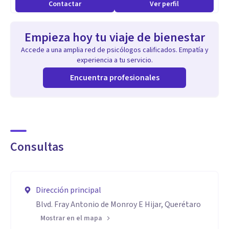
Contactar
Ver perfil
Aptitudes
Cualquier momento es importante para generar un cambio
Empieza hoy tu viaje de bienestar
y generarte bienestar. Puedes contactarme a través de
Accede a una amplia red de psicólogos calificados. Empatía y
WhatsApp, para poder acordar una cita y con gusto te
experiencia a tu servicio.
atenderé.
Encuentra profesionales
Consultas
Dirección principal
Blvd. Fray Antonio de Monroy E Hijar, Querétaro
Mostrar en el mapa