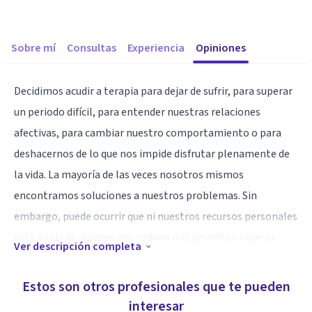
Sobre mí
Consultas
Experiencia
Opiniones
Decidimos acudir a terapia para dejar de sufrir, para superar
un periodo difícil, para entender nuestras relaciones
afectivas, para cambiar nuestro comportamiento o para
deshacernos de lo que nos impide disfrutar plenamente de
la vida. La mayoría de las veces nosotros mismos
encontramos soluciones a nuestros problemas. Sin
embargo, puede ocurrir que ni nuestros recursos personales
ni la ayuda de quienes nos rodean nos permitan superar
Ver descripción completa
algunas de esas dificultades. En estos casos, es posible que
tengamos que pedir ayuda al exterior.
Estos son otros profesionales que te pueden
interesar