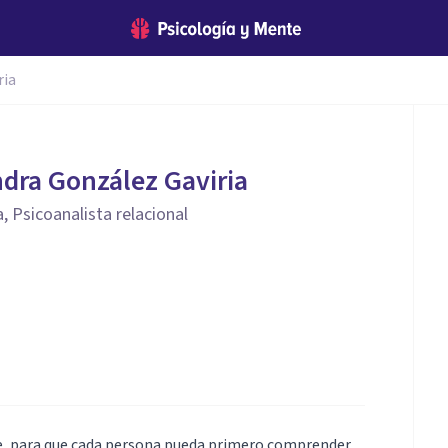
ria
ndra González Gaviria
, Psicoanalista relacional
re, para que cada persona pueda primero comprender