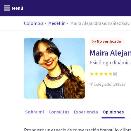
Menú
Colombia
Medellín
Maira Alejandra González Gavi
No verificado
Maira Aleja
Psicóloga dinámica
(
8
)
Nº colegiado:
188527
Sobre mí
Consultas
Experiencia
Opiniones
Propongo un espacio de conversación tranquilo y lib