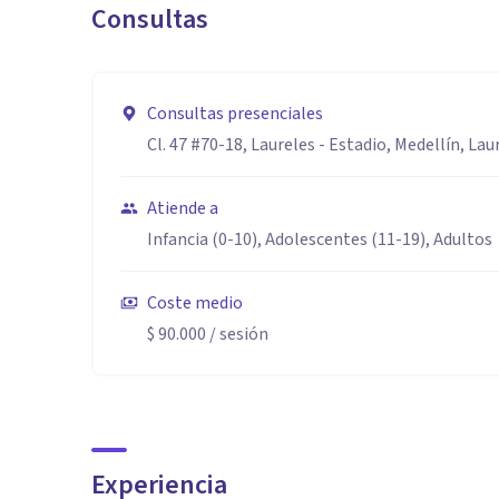
Consultas
Especialidad
Psicóloga-UNIMINUTO y Magíster en Psicología-Ude
Consultas presenciales
Aptitudes
Cl. 47 #70-18, Laureles - Estadio, Medellín, Lau
Empática
Intuitiva
Atiende a
Comprensiva
Infancia (0-10), Adolescentes (11-19), Adultos
Coste medio
$ 90.000
/ sesión
Experiencia