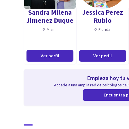
Sandra Milena
Jessica Perez
✓ Anhelan controlar pensamientos de preocupación 
Jimenez Duque
Rubio
Miami
Florida
✓ Requieren de un espacio personal para conocerse.
✓ Precisan de acompañamiento para aprender a estar
Ver perfil
Ver perfil
✓ Quieren reconciliarse con las experiencias traumáti
Empieza hoy tu v
Accede a una amplia red de psicólogos calif
¡Escríbeme!
Te acompañaré a cuidar de tu SALUD MENTAL.
Encuentra p
Asimismo, cabe mencionar que ofrezco espacios de fo
a partir de grupos de estudio, cursos y material de div