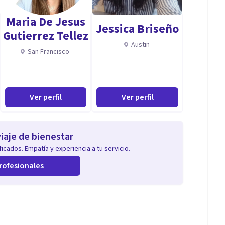
Maria De Jesus
Jessica Briseño
constante.
Gutierrez Tellez
Austin
San Francisco
 tranquilo.
Ver perfil
Ver perfil
cas de su pasado.
iaje de bienestar
icados. Empatía y experiencia a tu servicio.
rofesionales
rmación formación continua a otros psicólogos, esto
ulgación.