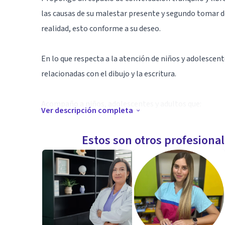
las causas de su malestar presente y segundo tomar d
realidad, esto conforme a su deseo.
En lo que respecta a la atención de niños y adolesce
relacionadas con el dibujo y la escritura.
Acompaño a niños, adolescentes y adultos que:
Ver descripción completa
✓ Desean entender sus reacciones emocionales y tra
Estos son otros profesiona
✓ Pretenden mejorar sus relaciones sociales, educativ
✓ Quieren fortalecer la confianza que tienen en sí mi
✓ Necesitan tomar una decisión educativa o laboral qu