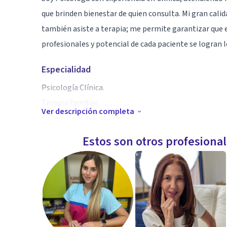
que brinden bienestar de quien consulta. Mi gran cali
también asiste a terapia; me permite garantizar que e
profesionales y potencial de cada paciente se logran 
Especialidad
Psicología Clínica.
Terapia Familiar.
Ver descripción completa
Orientación Psicológica en Adolescentes y niños.
Orientación Psicológica En ansiedad y duelo
Estos son otros profesiona
Orientación Psicológica en autoestima
Terapia de pareja
Aptitudes
Mi Experiencia en la orientación de procesos Psicológ
y adolescentes.