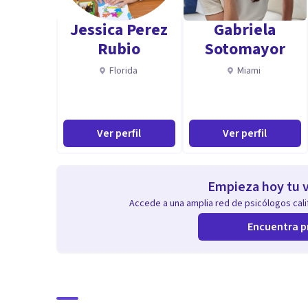
hace que cuente con herramientas suficientes para ayu
Jessica Perez
Gabriela
Siempre se hace de acuerdo a cada paciente y radicara
Rubio
Sotomayor
Cada proceso es independiente y tiene su propio ritm
Florida
Miami
Ver perfil
Ver perfil
Empieza hoy tu v
Accede a una amplia red de psicólogos calif
Encuentra p