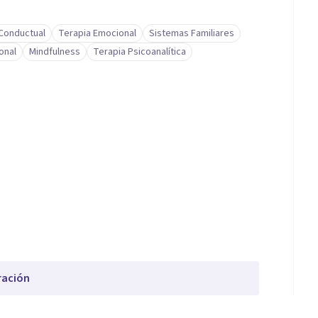
-Conductual
Terapia Emocional
Sistemas Familiares
onal
Mindfulness
Terapia Psicoanalítica
ración