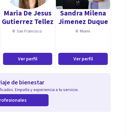
dar a otros.
Maria De Jesus
Sandra Milena
 en los objetivos que juntos en consulta concretemos.
Gutierrez Tellez
Jimenez Duque
o.
San Francisco
Miami
Ver perfil
Ver perfil
iaje de bienestar
icados. Empatía y experiencia a tu servicio.
rofesionales