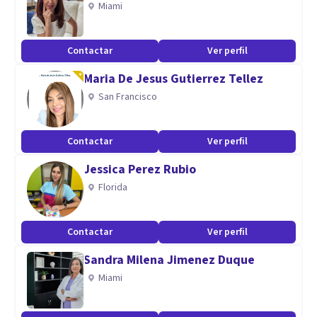
Miami
Aptitudes
Contactar
Ver perfil
Escucha flotante
Maria De Jesus Gutierrez Tellez
Atención al detalle
San Francisco
Buscar precisión
Optar por ser directo
Precisar de la singularidad de mis pacientes que intertar una
Contactar
Ver perfil
heterogenizacion de cada uno de ellos.
Jessica Perez Rubio
Es buscar comprender y no cambiar por obligación a como
Florida
lo considere el profesional.
Contactar
Ver perfil
Sandra Milena Jimenez Duque
Miami