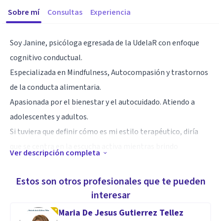
Sobre mí
Consultas
Experiencia
Soy Janine, psicóloga egresada de la UdelaR con enfoque
cognitivo conductual.
Especializada en Mindfulness, Autocompasión y trastornos
de la conducta alimentaria.
Apasionada por el bienestar y el autocuidado. Atiendo a
adolescentes y adultos.
Si tuviera que definir cómo es mi estilo terapéutico, diría
que se centra en la escucha activa mientras brindo
Ver descripción completa
diferentes herramientas para generar el cambio que buscás.
Estos son otros profesionales que te pueden
Atiendo de forma online y presencial en mi consultorio en
interesar
Pocitos y Malvin
Maria De Jesus Gutierrez Tellez