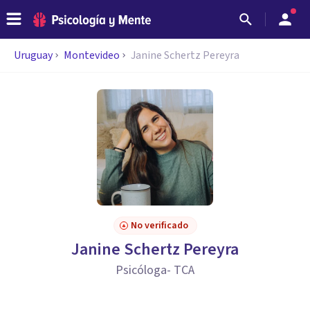
Uruguay
Montevideo
Janine Schertz Pereyra
No verificado
Janine Schertz Pereyra
Psicóloga- TCA