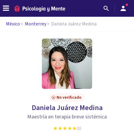
México
Monterrey
Daniela Juárez Medina
No verificado
Daniela Juárez Medina
Maestría en terapia breve sistémica
(
1
)