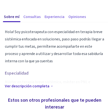
Sobre mí
Consultas
Experiencia
Opiniones
Hola! Soy psicoterapeuta con especialidad en terapia breve
sistémica enfocada en soluciones, paso paso podrás llegar a
cumplir tus metas, permíteme acompañarte en este
proceso y aprende a utilizar y desarrollar toda esa sabiduría
interna con la que ya cuentas
Especialidad
Máster en terapia breve sistémica, máster en PNL e
Ver descripción completa
Hipnosis clínica
Estos son otros profesionales que te pueden
Aptitudes
interesar