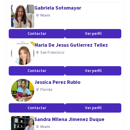
Encontraremos los recursos necesarios para que logres los
Gabriela Sotomayor
cambios que deseas en tu vida
Miami
Anímate a probar algo rápido, y 100% efectivo para
siempre. Consigue cambios desde el inicio
Contactar
Ver perfil
Maria De Jesus Gutierrez Tellez
San Francisco
Contactar
Ver perfil
Jessica Perez Rubio
Florida
Contactar
Ver perfil
Sandra Milena Jimenez Duque
Miami