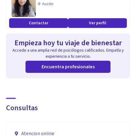
EMDR
Austin
Me dedico a la Clinica, de manera pivada y trabajo para una
institución que recibe pacientes judicializados por violencia
Contactar
Ver perfil
familiar y de género.
Empieza hoy tu viaje de bienestar
Aptitudes
Accede a una amplia red de psicólogos calificados. Empatía y
Soy una persona empatica, me gusta escuchar y tengo la
experiencia a tu servicio.
certeza que todos pueden encontrar-se en el camino del
Encuentra profesionales
autoconocimiento.
Consultas
Presencial
Terapia Corporal BioenerGetica -EMDR
Atencion online