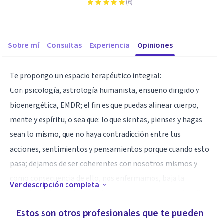
(
6
)
Sobre mí
Consultas
Experiencia
Opiniones
Te propongo un espacio terapéutico integral:
Con psicología, astrología humanista, ensueño dirigido y
bioenergética, EMDR; el fin es que puedas alinear cuerpo,
mente y espíritu, o sea que: lo que sientas, pienses y hagas
sean lo mismo, que no haya contradicción entre tus
acciones, sentimientos y pensamientos porque cuando esto
pasa; dejamos de ser coherentes con nosotros mismos y
como consecuencia de ello, nos enfermamos, baja la
Ver descripción completa
energía y dejamos de tener fuerza para encarar nuestro día
a día, resignamos el disfrutar, nos apagamos, se va
Estos son otros profesionales que te pueden