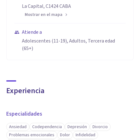
(lunes de 19 a 20:30hs) Cada 15 dias
La Capital, C1424 CABA
Inicia 4/9/2023 - en Palermo - Zona Godoy Cruz al 1500
Mostrar en el mapa
Atiende a
Adolescentes (11-19), Adultos, Tercera edad
(65+)
Experiencia
Especialidades
Ansiedad
Codependencia
Depresión
Divorcio
Problemas emocionales
Dolor
Infidelidad