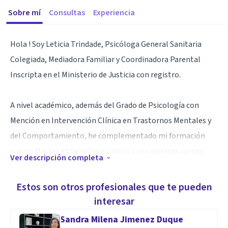
Sobre mí
Consultas
Experiencia
Hola ! Soy Leticia Trindade, Psicóloga General Sanitaria
Colegiada, Mediadora Familiar y Coordinadora Parental
Inscripta en el Ministerio de Justicia con registro.
A nivel académico, además del Grado de Psicología con
Mención en Intervención Clínica en Trastornos Mentales y
del Comportamiento, he complementado mi formación
con un Máster en Sexología Clínica y con diversos cursos,
Ver descripción completa
entre los que se encuentran: Especialista en Psicología de la
Infertilidad, Experto en Inteligencia Emocional,
Estos son otros profesionales que te pueden
Coordinadora Parental y Mediación Civil, Familiar y
interesar
Comunitario.
Sandra Milena Jimenez Duque