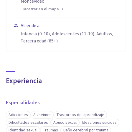
Montevideo
Altas Capacidades, Psicopatología, Alzheimer y Demencias,
Mostrar en el mapa
Trauma, etc.
Atiende a
Aptitudes
Infancia (0-10), Adolescentes (11-19), Adultos,
Tercera edad (65+)
Mi trabajo se centra en la persona atendiendo sus
particularidades y necesidades.
Secreto profesional y confidencialidad .
Experiencia
Especialidades
Adicciones
Alzheimer
Trastornos del aprendizaje
Dificultades escolares
Abuso sexual
Ideaciones suicidas
Identidad sexual
Traumas
Daño cerebral por trauma