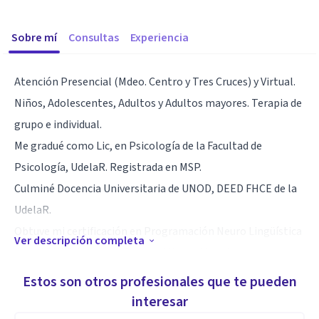
Sobre mí
Consultas
Experiencia
Atención Presencial (Mdeo. Centro y Tres Cruces) y Virtual.
Niños, Adolescentes, Adultos y Adultos mayores. Terapia de
grupo e individual.
Me gradué como Lic, en Psicología de la Facultad de
Psicología, UdelaR. Registrada en MSP.
Culminé Docencia Universitaria de UNOD, DEED FHCE de la
UdelaR.
Obtuve mi certificación en Programación Neuro Lingüística
Ver descripción completa
de la ABNLP American Board of Neuro Linguistic
Programming de Estados Unidos como Practitioner. Y del
Estos son otros profesionales que te pueden
Instituto IPSO Instituto de Psicología y Socioterapia en
interesar
Uruguay avalado por ABNLP.