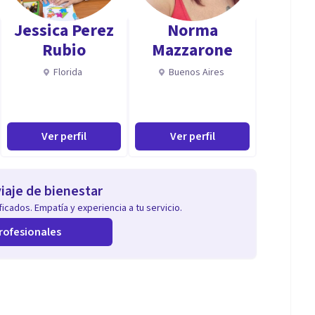
r el aprendizaje.
Jessica Perez
Norma
Rubio
Mazzarone
Florida
Buenos Aires
Ver perfil
Ver perfil
iaje de bienestar
icados. Empatía y experiencia a tu servicio.
rofesionales