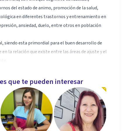
ornos del estado de animo, promoción de la salud,
cológica en diferentes trastornos y entrenamiento en
epresión, ansiedad, duelo, entre otros en población
al, siendo esta primordial para el buen desarrollo de
n la relación que existe entre las áreas de ajuste y el
nte.
les que te pueden interesar
e las personas mediante sus propias facultades y
ial aún cuando las hayan dejado a un lado por su
o la organización, responsabilidad, Puntualidad y