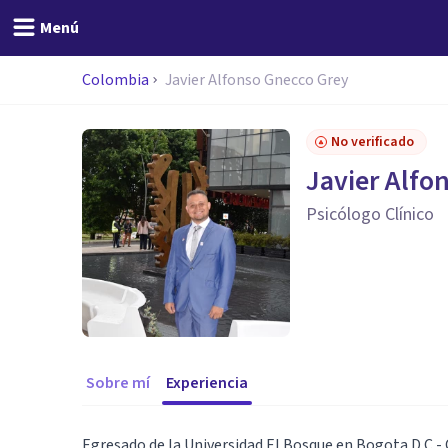
Menú
Colombia
Javier Alfonso Gnecco Grey
No verificado
Javier Alfo
Psicólogo Clínico
Sobre mí
Experiencia
Egresado de la Universidad El Bosque en Bogota D.C -