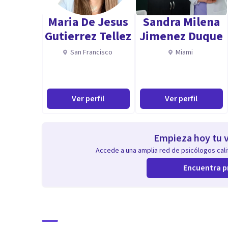
con buena comunicación asertiva, así como el amor po
Maria De Jesus
Sandra Milena
Gutierrez Tellez
Jimenez Duque
San Francisco
Miami
Ver perfil
Ver perfil
Empieza hoy tu v
Accede a una amplia red de psicólogos calif
Encuentra p