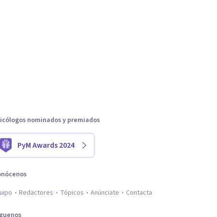
icólogos nominados y premiados
PyM Awards 2024
onócenos
uipo
Redactores
Tópicos
Anúnciate
Contacta
íguenos