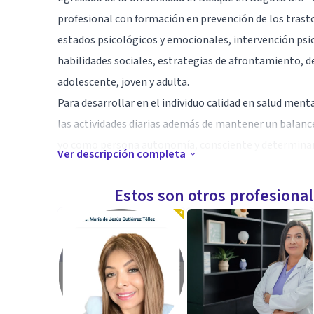
profesional con formación en prevención de los trast
estados psicológicos y emocionales, intervención psi
habilidades sociales, estrategias de afrontamiento, d
adolescente, joven y adulta.
Para desarrollar en el individuo calidad en salud ment
las actividades diarias además de mantener un balance e
yo como persona autonomía, consciente y determina
Ver descripción completa
Especialidad
Estos son otros profesiona
Psicólogo clínico y autoeficacia personal, permito qu
habilidades que ya poseen, desarrollen todo su potenc
situación en particular.
Aptitudes
Me considero una persona con grandes facultades com