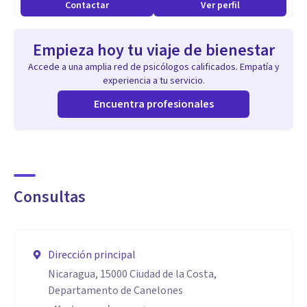
Contactar
Ver perfil
Trabajo con adolescentes, adultos y parejas.
Especializada en temáticas VAD (violencia, acoso y
Empieza hoy tu viaje de bienestar
discriminación), abuso sexual y violencia doméstica.
Accede a una amplia red de psicólogos calificados. Empatía y
Acompañamientos en procesos de transición sexual.
experiencia a tu servicio.
Psicología laboral y orientación vocacional.
Encuentra profesionales
Aptitudes
Amo mi profesión y estoy siempre en constante formación.
Trabajo con herramientas de PNL y Coaching
Consultas
Dirección principal
Nicaragua, 15000 Ciudad de la Costa,
Departamento de Canelones