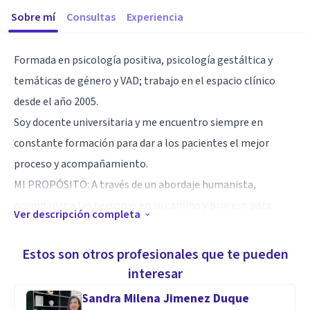
Sobre mí
Consultas
Experiencia
Formada en psicología positiva, psicología gestáltica y
temáticas de género y VAD; trabajo en el espacio clínico
desde el año 2005.
Soy docente universitaria y me encuentro siempre en
constante formación para dar a los pacientes el mejor
proceso y acompañamiento.
MI PROPÓSITO: A través de un abordaje humanista,
acompañar a las personas en su camino y proceso para
Ver descripción completa
alcanzar sus metas y objetivos. Podrán descubrir aquello
que da sentido y habilita a una nueva experiencia del ser.
Estos son otros profesionales que te pueden
Este transitarse, implicará el encuentro, para recorrerse en
interesar
compañía y expresar, aspectos de la Psiquis que han sido
Sandra Milena Jimenez Duque
olvidados o permanecen ocultos. Esto permitirá sanar