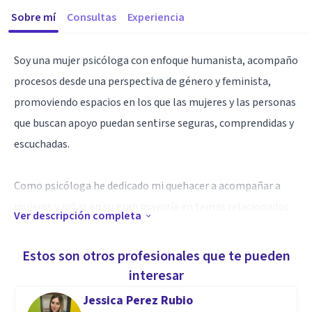
Sobre mí
Consultas
Experiencia
Soy una mujer psicóloga con enfoque humanista, acompaño
procesos desde una perspectiva de género y feminista,
promoviendo espacios en los que las mujeres y las personas
que buscan apoyo puedan sentirse seguras, comprendidas y
escuchadas.
Como psicóloga he dedicado mi quehacer a acompañar a
mujeres y niñas en su gran mayoría en temas relacionados
Ver descripción completa
con autoestima y autoconcepto, autocuidado, sentido de
vida y violencias basadas en género, permitiendome
Estos son otros profesionales que te pueden
comprender las necesidades particulares de mujeres,
interesar
hombres y diversidades, y abriendo mis procesos a nuevas
Jessica Perez Rubio
formas de existir y reconocerse. Cuento además con una