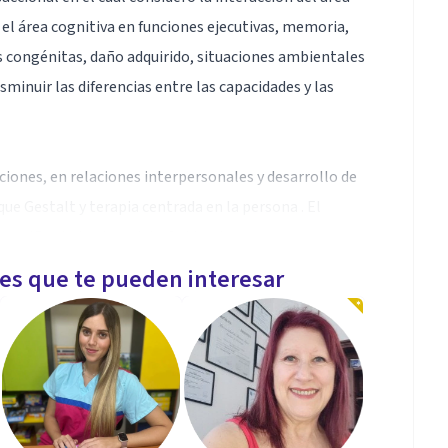
n el área cognitiva en funciones ejecutivas, memoria,
s congénitas, daño adquirido, situaciones ambientales
isminuir las diferencias entre las capacidades y las
iones, en relaciones interpersonales y desarrollo de
que Gestalt y terapia centrada en la persona . El
ara niños bajo el modelo Oaklander.
les que te pueden interesar