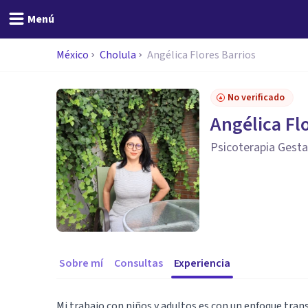
Menú
México
Cholula
Angélica Flores Barrios
No verificado
Angélica Flo
Psicoterapia Gesta
Sobre mí
Consultas
Experiencia
Mi trabajo con niños y adultos es con un enfoque trans