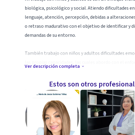
biológica, psicológico y social. Atiendo dificultades e
lenguaje, atención, percepción, debidas a alteracione
o retraso madurativo con el objetivo de identificar y d
demandas de su entorno.
También trabajo con niños y adultos dificultades emoc
las propias capacidades, las cuales abordo con el enfo
Ver descripción completa
trabajo con niños incluye técnicas de Juego Gestalt p
Estos son otros profesiona