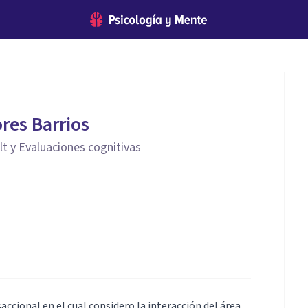
res Barrios
lt y Evaluaciones cognitivas
accional en el cual considero la interacción del área