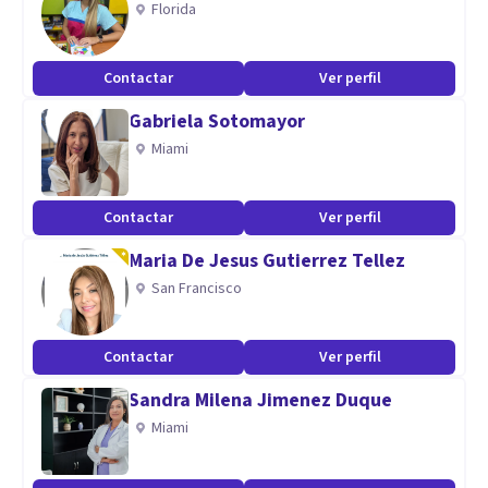
Florida
requieren encontrar sus falencias y fortalecer sus
habilidades y potencialidades.
Contactar
Ver perfil
Así mismo por la experiencia nos permite apoyar al
Gabriela Sotomayor
fortalecimiento familiar con sesiones de parejas para
Miami
mejorar y/o restaurar la relación que vaya en beneficio de la
familia.
Contactar
Ver perfil
Aptitudes
Maria De Jesus Gutierrez Tellez
Saber escuchar es lo escencial en una conversación lo que
San Francisco
nos permite apoyar a tomar sabias decisiones.
Contactar
Ver perfil
Sandra Milena Jimenez Duque
Miami