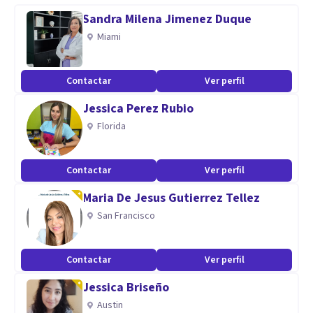
emocionales y conductuales.
Sandra Milena Jimenez Duque
- *Terapeuta cognitivo-conductual*: He utilizado técnicas
Miami
cognitivo-conductuales para ayudar a mis pacientes a
identificar y cambiar patrones de pensamiento y
Contactar
Ver perfil
comportamiento negativos.
Jessica Perez Rubio
Florida
*Habilidades*
Contactar
Ver perfil
- *Terapia cognitivo-conductual*:
Maria De Jesus Gutierrez Tellez
- *Evaluación y diagnóstico*:
San Francisco
- *Comunicación efectiva*:
*¿Qué puedo ofrecer?*
Contactar
Ver perfil
- *Terapia personalizada*
Jessica Briseño
- *Técnicas cognitivo-conductuales
Austin