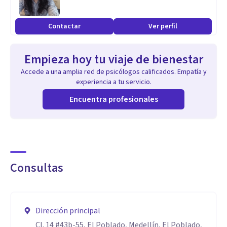
*¿Estás listo para empezar?* No dudes en contactarme
para programar una sesión y trabajar juntos para mejorar
Contactar
Ver perfil
tu bienestar emocional.
Empieza hoy tu viaje de bienestar
Especialidad
Accede a una amplia red de psicólogos calificados. Empatía y
Terapias individuales
experiencia a tu servicio.
Terapia de pareja
Encuentra profesionales
Terapia infantil
Terapia familiar
Terapia Grupales
Consultas
Aptitudes
soy psicóloga profesional, capacitada para la realización de
consultas psicológicas de manera virtuales y presenciales,
Dirección principal
para ayudar en diferentes tipos de trastornos mentales,
Cl. 14 #43b-55, El Poblado, Medellín, El Poblado,