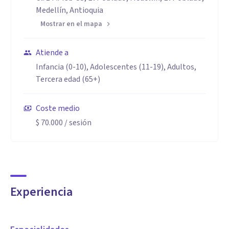
Mi Gran pasión como profesional es ser prosocial, para
Medellín, Antioquia
ayudar a su bienestar cognitivo y conductual y así cada uno
Mostrar en el mapa
de mis pacientes tengan ese descubrimiento de generar paz
de sí mismo y amor propio para saber enfrentar cada
Atiende a
situación cotidiana, con un buen procedimiento psicológico
Infancia (0-10), Adolescentes (11-19), Adultos,
Tercera edad (65+)
desde lo cognitivo conductual.
Coste medio
$ 70.000
/ sesión
Experiencia