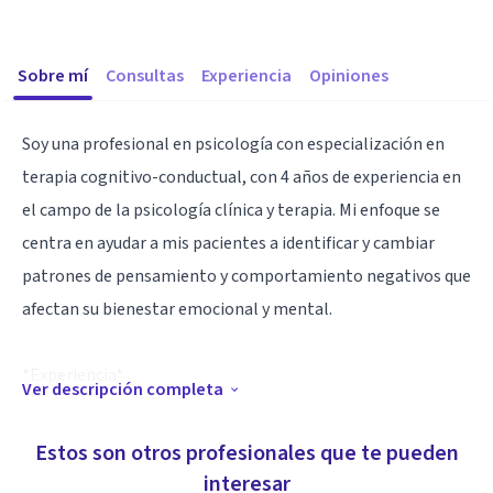
Sobre mí
Consultas
Experiencia
Opiniones
Soy una profesional en psicología con especialización en
terapia cognitivo-conductual, con 4 años de experiencia en
el campo de la psicología clínica y terapia. Mi enfoque se
centra en ayudar a mis pacientes a identificar y cambiar
patrones de pensamiento y comportamiento negativos que
afectan su bienestar emocional y mental.
*Experiencia*
Ver descripción completa
- *Psicóloga clínica*: He trabajado con pacientes de diversas
Estos son otros profesionales que te pueden
edades y backgrounds, ayudándolos a superar desafíos
interesar