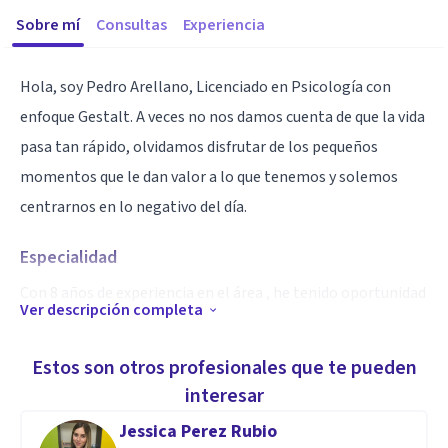
Sobre mí
Consultas
Experiencia
Hola, soy Pedro Arellano, Licenciado en Psicología con
enfoque Gestalt. A veces no nos damos cuenta de que la vida
pasa tan rápido, olvidamos disfrutar de los pequeños
momentos que le dan valor a lo que tenemos y solemos
centrarnos en lo negativo del día.
Especialidad
Con 8 años de experiencia en el área , he tenido oportunidad
Ver descripción completa
de trabajar con niños, adolescentes y adultos y apoyarlos
para alcanzar sus objetivos tanto educativos como
Estos son otros profesionales que te pueden
emocionales.
interesar
Jessica Perez Rubio
Entiendo la importancia que conlleva ser un compañante