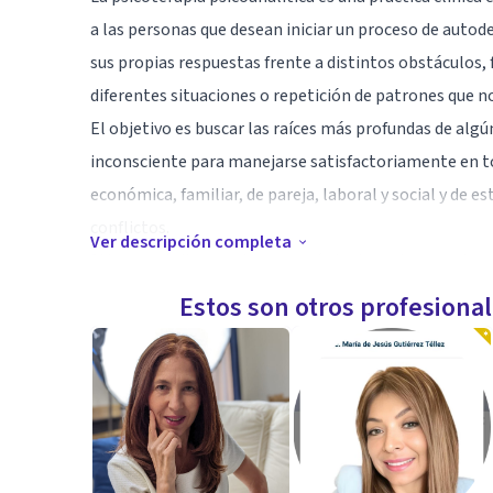
a las personas que desean iniciar un proceso de aut
sus propias respuestas frente a distintos obstáculos
diferentes situaciones o repetición de patrones que 
El objetivo es buscar las raíces más profundas de alg
inconsciente para manejarse satisfactoriamente en to
económica, familiar, de pareja, laboral y social y de e
conflictos.
Ver descripción completa
Si tu propósito es saber porqué sientes, piensas, vive
desahogar y solucionar algún conflicto, siéntete libr
Estos son otros profesiona
Especialidad
Psicoterapia Psicoanalitica.
Trabajo con niños, adolescentes, adultos y parejas.
Salud Mental Perinatal.