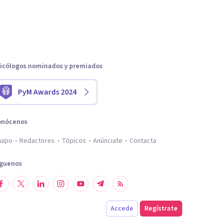
icólogos nominados y premiados
PyM Awards 2024
onócenos
uipo
Redactores
Tópicos
Anúnciate
Contacta
íguenos
Accede
Regístrate