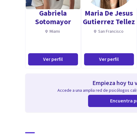
Aptitudes
Gabriela
Maria De Jesus
Licenciatura en Psicología por parte de la Universidad
Sotomayor
Gutierrez Tellez
Miami
San Francisco
Maestría en Psicoterapia Psicoanalítica por parte del 
Sociedad Psicoanalítica de México (SPM).
Ver perfil
Ver perfil
Actualmente cursando la formación en Psicoanálisis d
psicoanalítica.
Empieza hoy tu v
Accede a una amplia red de psicólogos calif
Encuentra p