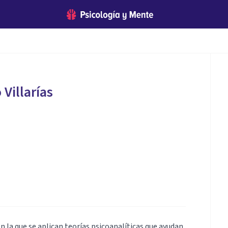
 Villarías
en la que se aplican teorías psicoanalíticas que ayudan