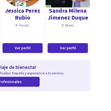
Jessica Perez
Sandra Milena
 de Vancouver Island (VIU) en Canadá.
Rubio
Jimenez Duque
Florida
Miami
Instituto de Psicoanálisis y Psicoterapia (SPP) de la
Ver perfil
Ver perfil
e la SPM, y doctorante en investigación
iaje de bienestar
icados. Empatía y experiencia a tu servicio.
rofesionales