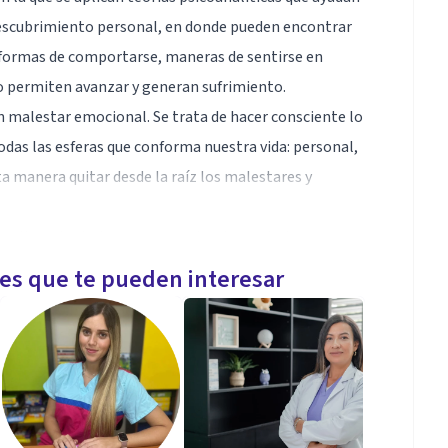
odescubrimiento personal, en donde pueden encontrar
, formas de comportarse, maneras de sentirse en
no permiten avanzar y generan sufrimiento.
ún malestar emocional. Se trata de hacer consciente lo
das las esferas que conforma nuestra vida: personal,
sta manera quitar desde la raíz los malestares y
s y eliges de cierta manera, o simplemente buscas
e de contactarme.
les que te pueden interesar