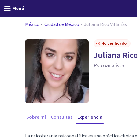
Menú
México
Ciudad de México
Juliana Rico Villarías
No verificado
Juliana Rico
Psicoanalista
Sobre mí
Consultas
Experiencia
La psicoterapia psicoanalítica es una práctica clínica 