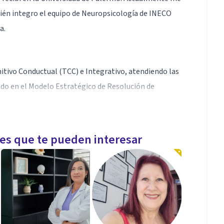
én integro el equipo de Neuropsicología de INECO
a.
itivo Conductual (TCC) e Integrativo, atendiendo las
do en el Modelo Estratégico de Resolución de
les que te pueden interesar
. Así como la constante capacitación dentro del
l Congreso Internacional de Psicología Positiva.