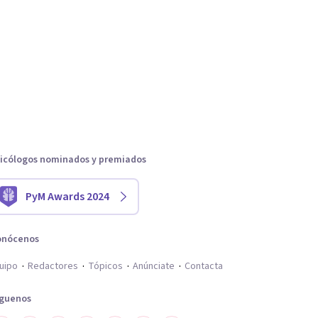
icólogos nominados y premiados
PyM Awards 2024
onócenos
uipo
Redactores
Tópicos
Anúnciate
Contacta
íguenos