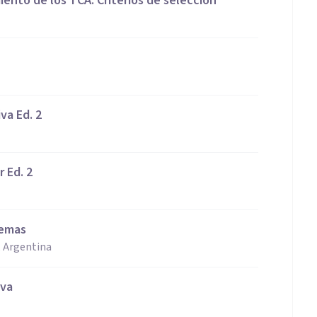
ento de los TCA: Criterios de selección
va Ed. 2
 Ed. 2
lemas
, Argentina
iva