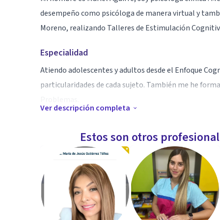
desempeño como psicóloga de manera virtual y tambi
Moreno, realizando Talleres de Estimulación Cognitiv
Especialidad
Atiendo adolescentes y adultos desde el Enfoque Cogn
particularidades de cada sujeto. También me he forma
Problemas.
Ver descripción completa
Aptitudes
Estos son otros profesiona
Entre mis aptitudes destaco: escucha activa y empatía
campo de la Psicología. Recientemente he realizado e