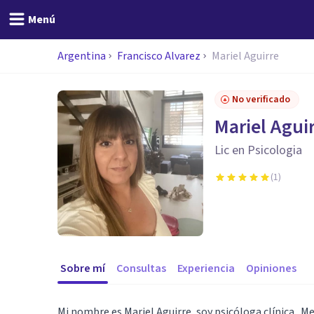
Menú
Argentina
Francisco Alvarez
Mariel Aguirre
No verificado
Mariel Agui
Lic en Psicologia
(
1
)
Sobre mí
Consultas
Experiencia
Opiniones
Mi nombre es Mariel Aguirre, soy psicóloga clínica . 