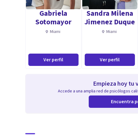
Maestría en neuroeducación
Gabriela
Sandra Milena
Sotomayor
Jimenez Duque
Aptitudes
Miami
Miami
Capacidad de análisis, escucha, empatía, creatividad,
Ver perfil
Ver perfil
Empieza hoy tu v
Accede a una amplia red de psicólogos calif
Encuentra p