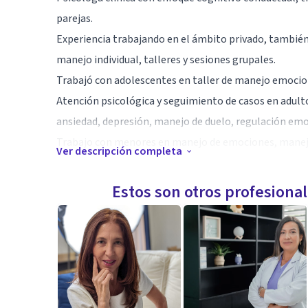
parejas.
Experiencia trabajando en el ámbito privado, también 
manejo individual, talleres y sesiones grupales.
Trabajó con adolescentes en taller de manejo emociona
Atención psicológica y seguimiento de casos en adulto
ansiedad, depresión, manejo de duelo, regulación emo
Trabajo con menores en manejo de emociones, manejo
Ver descripción completa
hiperactividad, regulación emocional.
En constante actualización.
Estos son otros profesiona
Socio titular de la Asociación Mexicana de Psicólogos y
Especialidad
Terapia cognitivo conductual
Neuropsicología
Terapia de lenguaje, Trastorno del espectro autista,