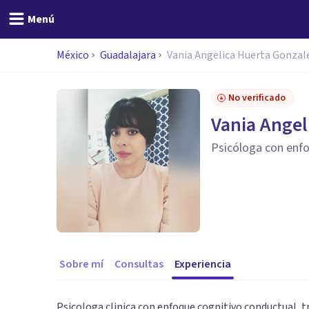
Menú
México
Guadalajara
Vania Angelica Huerta Gonzal
No verificado
Vania Angel
Psicóloga con enf
Sobre mí
Consultas
Experiencia
Psicologa clinica con enfoque cognitivo conductual, t