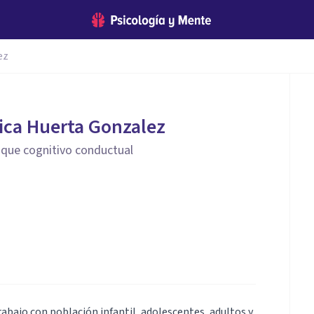
ez
ica Huerta Gonzalez
oque cognitivo conductual
rabajo con población infantil, adolescentes, adultos y