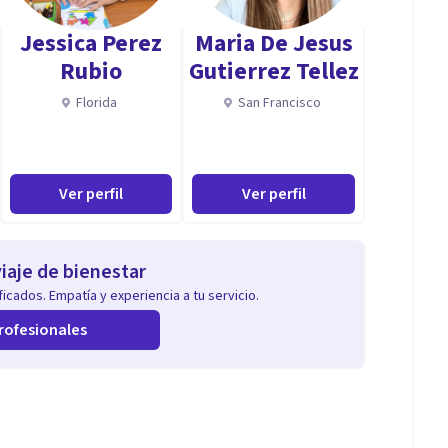
Jessica Perez
Maria De Jesus
Rubio
Gutierrez Tellez
Florida
San Francisco
 comprensión a cada uno de los consultantes.
Ver perfil
Ver perfil
iaje de bienestar
icados. Empatía y experiencia a tu servicio.
rofesionales