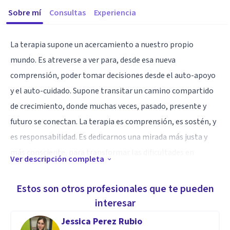
Sobre mí
Consultas
Experiencia
La terapia supone un acercamiento a nuestro propio
mundo. Es atreverse a ver para, desde esa nueva
comprensión, poder tomar decisiones desde el auto-apoyo
y el auto-cuidado. Supone transitar un camino compartido
de crecimiento, donde muchas veces, pasado, presente y
futuro se conectan. La terapia es comprensión, es sostén, y
es responsabilidad. Es dedicarnos una mirada más justa y
más consciente, para transformar las dificultades en
Ver descripción completa
superación.
Estos son otros profesionales que te pueden
Especialidad
interesar
He trabajado desde hace más de 15 años como profesional y
Jessica Perez Rubio
como voluntaria con distintos colectivos cuyo fin es la