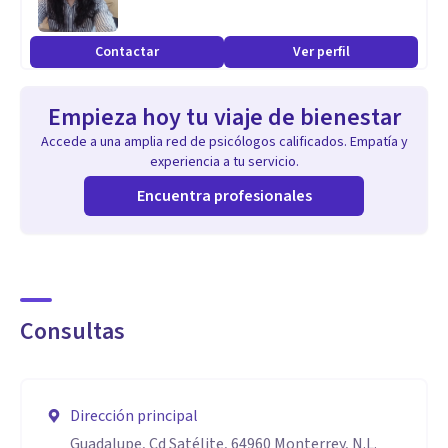
Resistencia al estrés
Trabajo en grupo
Contactar
Ver perfil
Creatividad
Proactividad
Empieza hoy tu viaje de bienestar
Atención a los detalles
Accede a una amplia red de psicólogos calificados. Empatía y
Flexibilidad
experiencia a tu servicio.
Resiliencia
Encuentra profesionales
Liderazgo
Integridad
Empatía
Coraje
Consultas
Competencia
Comunicación eficaz
Iniciativa
Dirección principal
Dinamismo
Guadalupe, Cd Satélite, 64960 Monterrey, N.L.