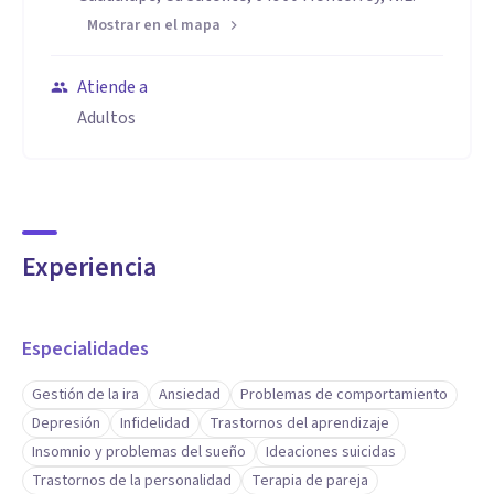
Precisión
Mostrar en el mapa
Planificación
Organización
Atiende a
Confianza en uno/a mismo/a
Adultos
Autonomía
Sensibilidad
Respeto
Paciencia
Experiencia
Cordialidad
Concentración
Especialidades
Gestión de la ira
Ansiedad
Problemas de comportamiento
Depresión
Infidelidad
Trastornos del aprendizaje
Insomnio y problemas del sueño
Ideaciones suicidas
Trastornos de la personalidad
Terapia de pareja