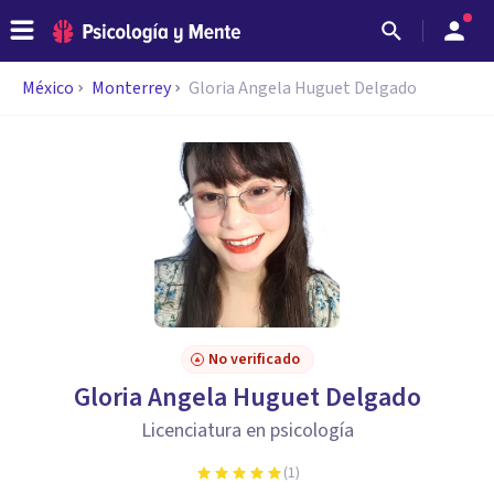
México
Monterrey
Gloria Angela Huguet Delgado
No verificado
Gloria Angela Huguet Delgado
Licenciatura en psicología
(
1
)