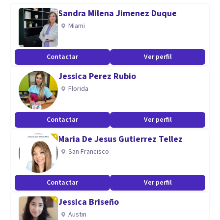
Terapia de pareja
Sandra Milena Jimenez Duque
Terapia cognitivo y conductual
Miami
Trastornos de personalidad
TDHA Trastorno de Déficit de atención
Contactar
Ver perfil
Evaluaciones de personalidad y psicológicas
Jessica Perez Rubio
heridas emocionales y de la infancia
Florida
Abuso sexual
Trastorno del espectro autista
Contactar
Ver perfil
Aptitudes
Maria De Jesus Gutierrez Tellez
spíritu de adaptación
San Francisco
Resolución de problemas
Motivación
Contactar
Ver perfil
Tenacidad
Jessica Briseño
Orientación al objetivo
Austin