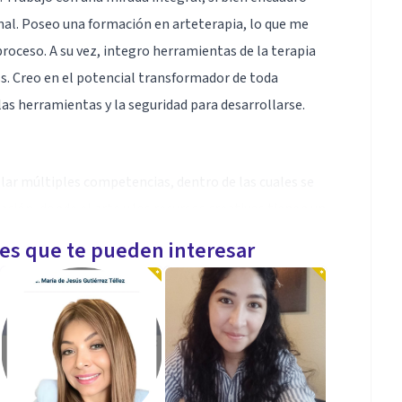
al. Poseo una formación en arteterapia, lo que me
proceso. A su vez, integro herramientas de la terapia
s. Creo en el potencial transformador de toda
 las herramientas y la seguridad para desarrollarse.
lar múltiples competencias, dentro de las cuales se
ción, donde el arte y los recursos creativos tienen un
 ánimo, ansiedad, estrés y/o somatización, así como
les que te pueden interesar
orno al trabajo con personas que presentan diferentes
 competencias vinculares, de diagnóstico e
ilidades funcionales en los/as usuarios/as, así como
 a esto, cuento cosas herramientas vinculadas al
iar el uso y obtener mayor provecho de este medio.