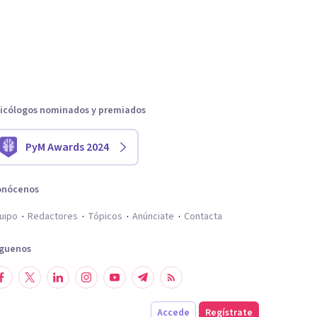
icólogos nominados y premiados
PyM Awards 2024
onócenos
uipo
Redactores
Tópicos
Anúnciate
Contacta
íguenos
Accede
Regístrate