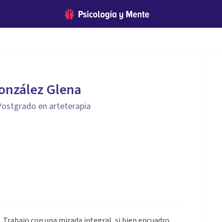
onzález Glena
 Postgrado en arteterapia
. Trabajo con una mirada integral, si bien encuadro