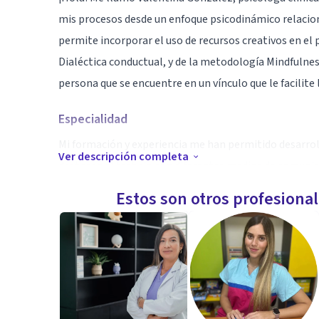
mis procesos desde un enfoque psicodinámico relacion
permite incorporar el uso de recursos creativos en el 
Dialéctica conductual, y de la metodología Mindfulnes
persona que se encuentre en un vínculo que le facilite
Especialidad
Mi formación y experiencia me han permitido desarrol
Ver descripción completa
destacan el trabajo con diferentes medios de comunica
lugar importante. El trabajo con psicopatologías del
Estos son otros profesiona
trastornos de la conducta alimentaria. A su vez, en t
grados de diversidad funcional. Lo anterior, considera
intervención, que buscan facilitar el desarrollo de hab
reeditar experiencias y patrones del pasado. Asociado
trabajo remoto, con las cuales busco a intentar ampl