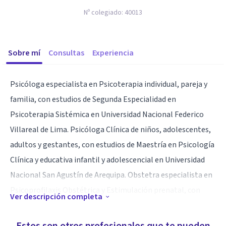
Nº colegiado:
40013
Sobre mí
Consultas
Experiencia
Psicóloga especialista en Psicoterapia individual, pareja y
familia, con estudios de Segunda Especialidad en
Psicoterapia Sistémica en Universidad Nacional Federico
Villareal de Lima. Psicóloga Clínica de niños, adolescentes,
adultos y gestantes, con estudios de Maestría en Psicología
Clínica y educativa infantil y adolescencial en Universidad
Nacional San Agustín de Arequipa. Obstetra especialista en
Psicoprofilaxis Obstétrica y Estimulación prenatal, con
Ver descripción completa
estudios de Segunda Especialidad en la Universidad Católica
de Santa María de Arequipa. Directora en Centro Psicológico