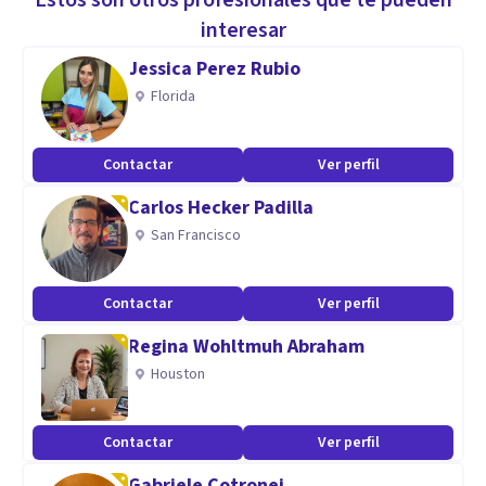
Estos son otros profesionales que te pueden
y Psicoterapéutico "Libérate" - Juliaca.
interesar
Jessica Perez Rubio
Especialidad
Florida
Psicóloga clínica de niños, adolescentes y adultos
Psicoterapia individual
Contactar
Ver perfil
Psicoterapeuta sistémica, terapeuta de parejas, padres y
Carlos Hecker Padilla
familia
San Francisco
Maestría en Psicología Clínica y educativa infantil y
adolescencial
Contactar
Ver perfil
Psicología prenatal y perinatal
Regina Wohltmuh Abraham
Aptitudes
Houston
Experiencia, Calidad y Calidez
Contactar
Ver perfil
Gabriele Cotronei