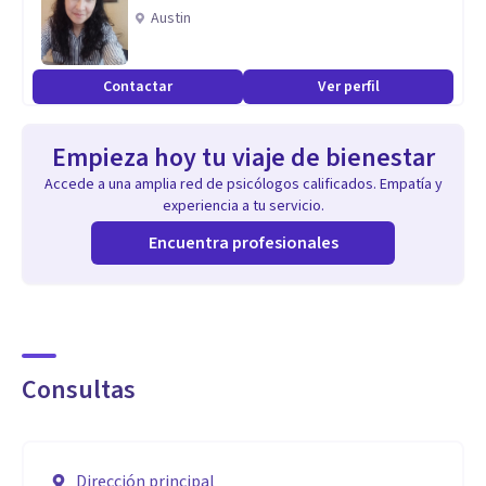
transformación personal.
Austin
Instagram: psi.ivonne
Contactar
Ver perfil
Facebook: Psic. Ivonne Alejandra
Empieza hoy tu viaje de bienestar
Accede a una amplia red de psicólogos calificados. Empatía y
experiencia a tu servicio.
Encuentra profesionales
Consultas
Dirección principal