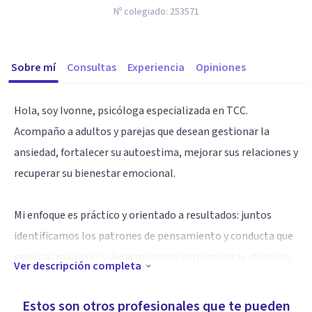
Nº colegiado:
253571
Sobre mí
Consultas
Experiencia
Opiniones
Hola, soy Ivonne, psicóloga especializada en TCC.
Acompaño a adultos y parejas que desean gestionar la
ansiedad, fortalecer su autoestima, mejorar sus relaciones y
recuperar su bienestar emocional.
Mi enfoque es práctico y orientado a resultados: juntos
identificamos los patrones de pensamiento y conducta que
generan malestar y desarrollamos herramientas efectivas
Ver descripción completa
para afrontar la ansiedad, el estrés, los conflictos
emocionales y los desafíos cotidianos.
Estos son otros profesionales que te pueden