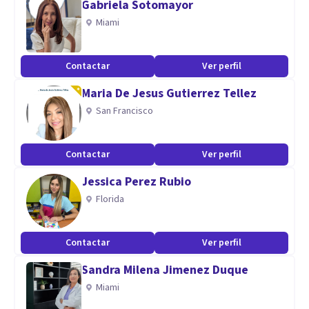
Gabriela Sotomayor
Miami
Especialidad
Psicóloga especializada en Terapia con Adolescentes,
Contactar
Ver perfil
Infantil y Neuropsicología
Maria De Jesus Gutierrez Tellez
Aptitudes
San Francisco
Cercanía, Flexibilidad, Confidencialidad, Honestidad,
Trabajo en Equipo
Contactar
Ver perfil
Jessica Perez Rubio
Florida
Contactar
Ver perfil
Sandra Milena Jimenez Duque
Miami