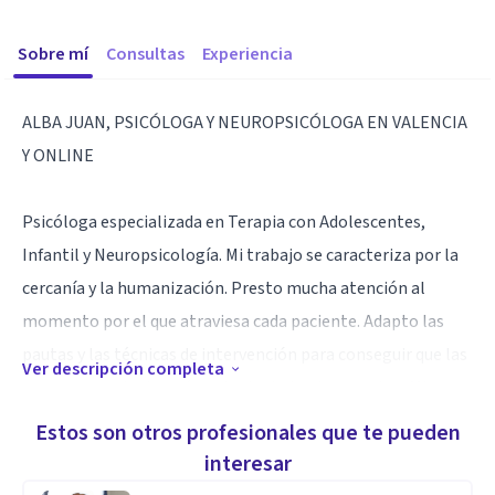
Sobre mí
Consultas
Experiencia
ALBA JUAN, PSICÓLOGA Y NEUROPSICÓLOGA EN VALENCIA
Y ONLINE
Psicóloga especializada en Terapia con Adolescentes,
Infantil y Neuropsicología. Mi trabajo se caracteriza por la
cercanía y la humanización. Presto mucha atención al
momento por el que atraviesa cada paciente. Adapto las
pautas y las técnicas de intervención para conseguir que las
Ver descripción completa
personas se sientan cómodas trabajando conmigo. Mi
objetivo es crear un espacio de comunicación en el que
Estos son otros profesionales que te pueden
sientas confianza para compartir todo aquello que
interesar
necesites.