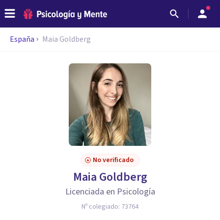
España
Maia Goldberg
No verificado
Maia Goldberg
Licenciada en Psicología
Nº colegiado:
73764