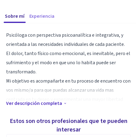
Sobre mí
Experiencia
Psicóloga con perspectiva psicoanalítica e integrativa, y
orientada a las necesidades individuales de cada paciente.
El dolor, tanto físico como emocional, es inevitable, pero el
sufrimiento y el modo en que uno lo habita puede ser
transformado.
Mi objetivo es acompañarte en tu proceso de encuentro con
vos mismo/a para que puedas alcanzar una vida mas
centrada en tu deseo y experimentar una mayor libertad
Ver descripción completa
hacia vos mismo.
Te acompaño a cuestionarte, a transformarte, y a entrar en
Estos son otros profesionales que te pueden
esos lugares donde no nos animamos a entrar solos. Con
interesar
empatia y desde un lugar alojador donde tu vulnerabilidad