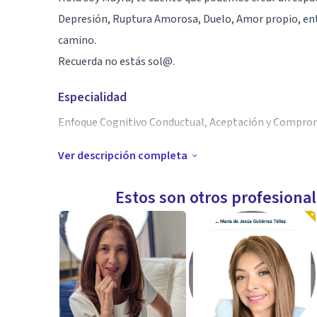
Depresión, Ruptura Amorosa, Duelo, Amor propio, entr
camino.
Recuerda no estás sol@.
Especialidad
Enfoque Cognitivo Conductual, Aceptación y Comprom
Ver descripción completa
Aptitudes
Escucha activa, Comunicación, Compasión, Asertivida
Estos son otros profesiona