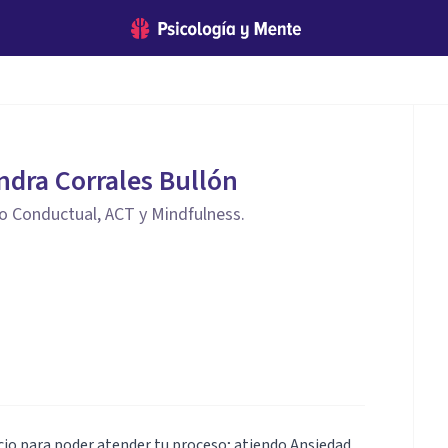
ndra Corrales Bullón
o Conductual, ACT y Mindfulness.
io para poder atender tu proceso; atiendo Ansiedad,