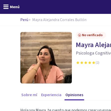
Menú
Perú
Mayra Alejandra Corrales Bullón
No verificado
Mayra Aleja
Psicologa Cognitiv
(
2
)
Sobre mí
Experiencia
Opiniones
Hola soy Mayra, te cuento que podemos crear un espac