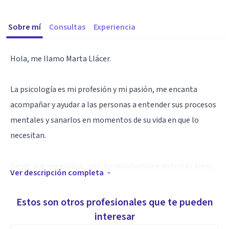
Sobre mí
Consultas
Experiencia
Hola, me llamo Marta Llácer.
La psicología es mi profesión y mi pasión, me encanta
acompañar y ayudar a las personas a entender sus procesos
mentales y sanarlos en momentos de su vida en que lo
necesitan.
Desde que me gradué, sigo formándome en distintas áreas
Ver descripción completa
de la psicología activamente para poder dar lo mejor a cada
uno de mis pacientes.
Estos son otros profesionales que te pueden
interesar
Mi metodología de trabajo se basa en un enfoque