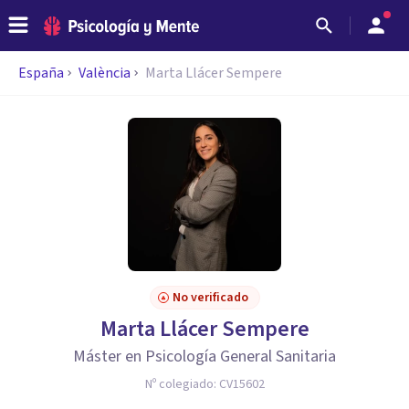
España
València
Marta Llácer Sempere
No verificado
Marta Llácer Sempere
Máster en Psicología General Sanitaria
Nº colegiado:
CV15602