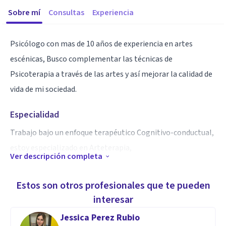
Sobre mí
Consultas
Experiencia
Psicólogo con mas de 10 años de experiencia en artes
escénicas, Busco complementar las técnicas de
Psicoterapia a través de las artes y así mejorar la calidad de
vida de mi sociedad.
Especialidad
Trabajo bajo un enfoque terapéutico Cognitivo-conductual,
estoy especializado en Arteterapia,
Ver descripción completa
Aptitudes
Estos son otros profesionales que te pueden
Organizado, Creativo, trabajo en equipo, comunicación
interesar
asertiva, Adaptabilidad, Apasionado por las artes.
Jessica Perez Rubio