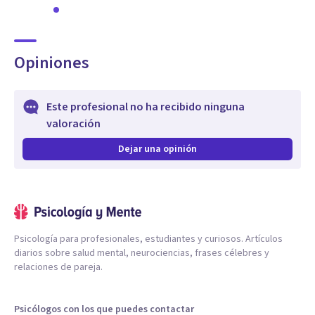
-Mejorarás en tu autoconocimiento y explorar más
profundamente tus patrones, enredos y creencias
limitantes.
Opiniones
-Aportamos una experiencia de inmersión total y de alto
impacto
Este profesional no ha recibido ninguna
Curso de Meditación:
valoración
-Descubrir qué hay más allá de la barrera que nuestra propia
mente nos plantea.
Dejar una opinión
Psicología para profesionales, estudiantes y curiosos. Artículos
diarios sobre salud mental, neurociencias, frases célebres y
relaciones de pareja.
Psicólogos con los que puedes contactar