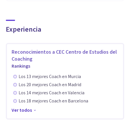
residencial.
Formación en Coaching Corporal.
Formación en Coaching Sistémico.
Formación en Coaching de Equipos.
Experiencia
Formación en Transpersonal.
Formación en Eneagrama de la personalidad.
Reconocimientos a
CEC Centro de Estudios del
Cursos de: Impulsa tu negocio. Conversaciones difíciles.
Coaching
Líder Coach. Particularidades de Coaching Ejecutivo.
Rankings
Supervisión de Coaching.
Los 13 mejores Coach en Murcia
Cursos de Mente y Cuerpo: Retiros de meditación. Curso de
Los 20 mejores Coach en Madrid
Meditación y Silencio.
Los 14 mejores Coach en Valencia
Los 18 mejores Coach en Barcelona
Aptitudes
Ver todos
Nuestros programas se basan en el entrenamiento de
habilidades y competencias, profesionales y personales.