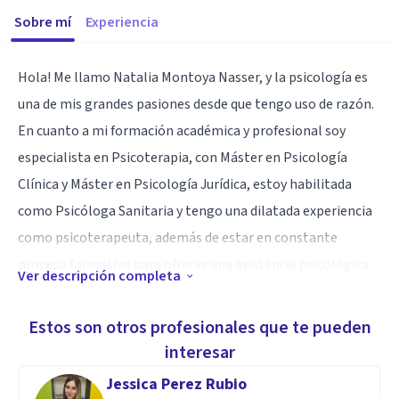
Sobre mí
Experiencia
Hola! Me llamo Natalia Montoya Nasser, y la psicología es
una de mis grandes pasiones desde que tengo uso de razón.
En cuanto a mi formación académica y profesional soy
especialista en Psicoterapia, con Máster en Psicología
Clínica y Máster en Psicología Jurídica, estoy habilitada
como Psicóloga Sanitaria y tengo una dilatada experiencia
como psicoterapeuta, además de estar en constante
proceso formativo para ofrecer una asistencia psicológica
Ver descripción completa
actual, útil y de calidad .
Estos son otros profesionales que te pueden
Realizo psicoterapia para adultos tanto online como de
interesar
forma presencial. Para ello uso técnicas que gozan de
Jessica Perez Rubio
amplia evidencia científica, como la terapia cognitivo-