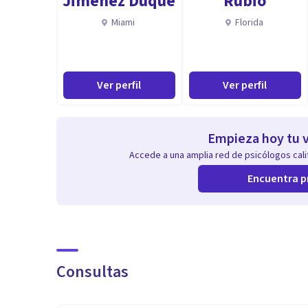
Jimenez Duque
Rubio
Miami
Florida
Ver perfil
Ver perfil
Empieza hoy tu v
Accede a una amplia red de psicólogos calif
Encuentra p
Consultas