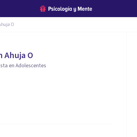
Ahuja O
n Ahuja O
ista en Adolescentes