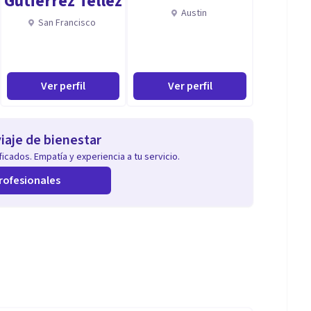
Gutierrez Tellez
Austin
San Francisco
Ver perfil
Ver perfil
iaje de bienestar
icados. Empatía y experiencia a tu servicio.
rofesionales