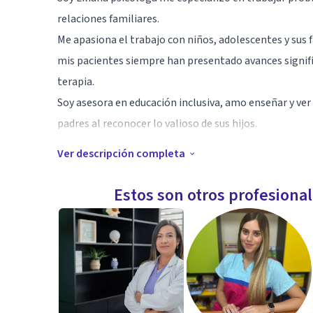
relaciones familiares.
Me apasiona el trabajo con niños, adolescentes y sus 
mis pacientes siempre han presentado avances signific
terapia.
Soy asesora en educación inclusiva, amo enseñar y ver 
padres al reconocer lo valioso de sus hijos.
Ver descripción completa
Especialidad
psicoterapeuta individual y familiar
Estos son otros profesiona
Rehabilitación cognitiva.
Programa para autismo.
Lectoescritura
Asesoría en educación inclusiva.
Aptitudes