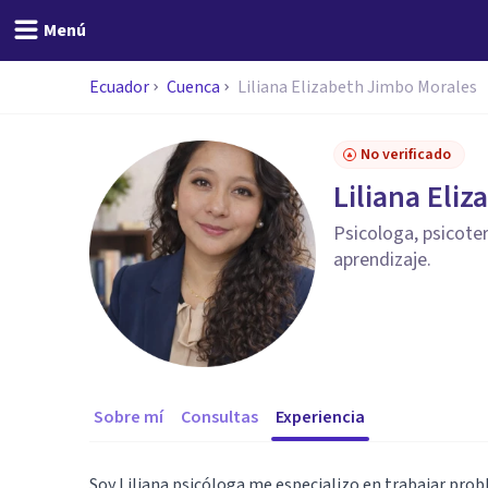
Menú
Ecuador
Cuenca
Liliana Elizabeth Jimbo Morales
No verificado
Liliana Eli
Psicologa, psicote
aprendizaje.
Sobre mí
Consultas
Experiencia
Soy Liliana psicóloga me especializo en trabajar prob