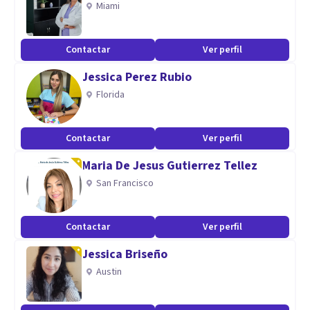
Miami
A su vez, soy perito de oficio en el Poder Judicial de la
Nación en los fueros civil y laboral y me encuentro
Contactar
Ver perfil
realizando una Posgrado de Especialización en evaluación
Jessica Perez Rubio
psicológica y Psicodiagnóstico (Hospital Tobar García). La
Florida
misma cuenta con orientación cognitiva y
neuropsicológica.
Contactar
Ver perfil
Maria De Jesus Gutierrez Tellez
San Francisco
Contactar
Ver perfil
Jessica Briseño
Austin