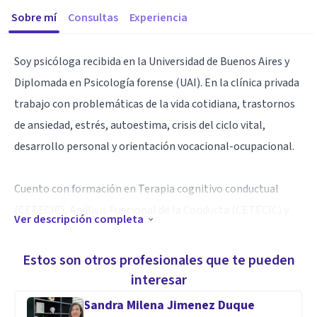
Sobre mí
Consultas
Experiencia
Soy psicóloga recibida en la Universidad de Buenos Aires y
Diplomada en Psicología forense (UAI). En la clínica privada
trabajo con problemáticas de la vida cotidiana, trastornos
de ansiedad, estrés, autoestima, crisis del ciclo vital,
desarrollo personal y orientación vocacional-ocupacional.
Cuento con formación en Terapia cognitivo conductual
(CETECIC), Análisis Funcional de la Conducta (CETECIC) y
Ver descripción completa
Terapia sistémica (Bateson). También he realizado
múltiples cursos en mi formación como estudiante y
Estos son otros profesionales que te pueden
profesional de prácticas basadas en evidencial, tal como la
interesar
Terapia de aceptación y compromiso y DBT.
Sandra Milena Jimenez Duque