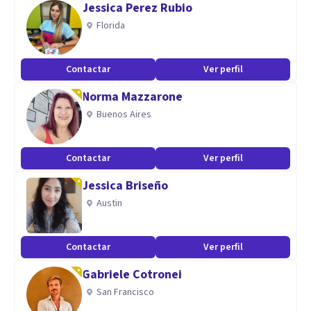
Jessica Perez Rubio
Aptitudes
Florida
Mis aptitudes creo que la mayoría de los pacientes siempre
encuentra una mirada objetiva, pero empatizando con lo
Contactar
Ver perfil
que le sucede a la persona que viene a sesión, es decir
Norma Mazzarone
teniendo una mirada integral como se siente, como se vive
Buenos Aires
y como se piensa.
Contactar
Ver perfil
Jessica Briseño
Austin
Contactar
Ver perfil
Gabriele Cotronei
San Francisco