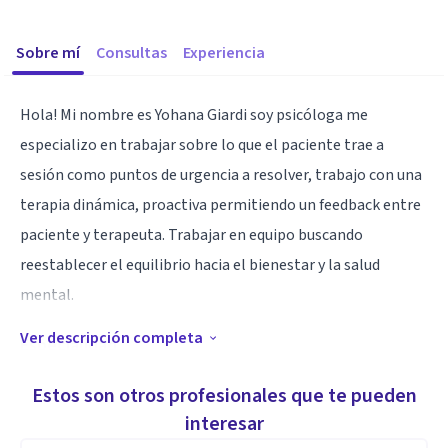
Sobre mí
Consultas
Experiencia
Hola! Mi nombre es Yohana Giardi soy psicóloga me
especializo en trabajar sobre lo que el paciente trae a
sesión como puntos de urgencia a resolver, trabajo con una
terapia dinámica, proactiva permitiendo un feedback entre
paciente y terapeuta. Trabajar en equipo buscando
reestablecer el equilibrio hacia el bienestar y la salud
mental.
Ver descripción completa
Especialidad
Mi especialidad es psicoterapia breve psicoanalítica pero
Estos son otros profesionales que te pueden
también trabajo con diferentes técnicas y teorías.
interesar