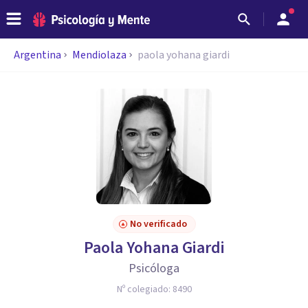
Argentina
Mendiolaza
paola yohana giardi
No verificado
Paola Yohana Giardi
Psicóloga
Nº colegiado:
8490