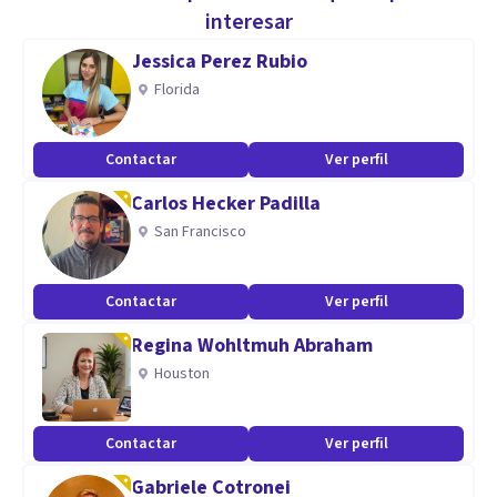
unidades de atención a las adicciones, módulos
interesar
terapéuticos de centros penitenciarios y despacho privado,
Jessica Perez Rubio
me presento con mi propio proyecto de psicología a
Florida
domicilio. Mi intención, mi vocación, es ofrecer atención
psicológica de calidad a aquellas personas que, por el
Contactar
Ver perfil
motivo que sean, no puedan trasladarse a un centro de
Carlos Hecker Padilla
salud mental.
San Francisco
Especialidad
Contactar
Ver perfil
Los diferentes postgrados realizados - Máster en Terapias
Contextuales, Máster en Psicopatología y Salud; y Experto
Regina Wohltmuh Abraham
en Mindfulness en la práctica clínica - me permiten abordar
Houston
diferentes problemáticas y trastornos.
Contactar
Ver perfil
Asimismo, mi experiencia tanto en Unidades de Atención a
Gabriele Cotronei