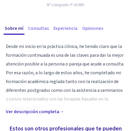
Nº colegiado:
P-01985
Sobre mí
Consultas
Experiencia
Opiniones
Desde mi inicio en la práctica clínica, he tenido claro que la
formación continuada es una de las claves para dar la mejor
atención posible a la persona o pareja que acude a consulta.
Por esa razón, a lo largo de estos años, he completado mi
formación académica reglada tanto con la realización de
diferentes postgrados como con la asistencia a seminarios
y cursos relacionados con las terapias basadas en la
evidencia científica.
Ver descripción completa
Tras más de una década desempeñando esta profesión en
Estos son otros profesionales que te pueden