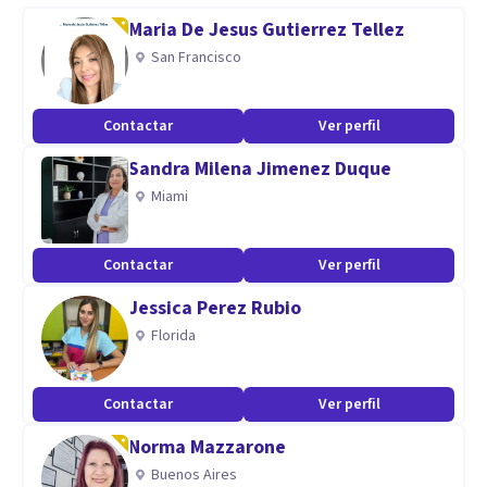
Especializada en Trastornos del Lenguaje Y TDAH.
Maria De Jesus Gutierrez Tellez
Especialista en Psicodiagnostico.
San Francisco
Aptitudes
Contactar
Ver perfil
Empatía y escucha atenta.
Sandra Milena Jimenez Duque
Gran compromiso con los procesos terapeuticos.
Miami
Responsabilidad y puntualidad
Formación holística y enfocada a resultados positivos.
Contactar
Ver perfil
Jessica Perez Rubio
Orientación y acompañamiento
Florida
Total disponibilidad
Contactar
Ver perfil
Norma Mazzarone
Buenos Aires