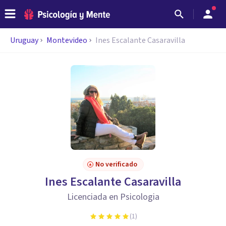
Uruguay
Montevideo
Ines Escalante Casaravilla
No verificado
Ines Escalante Casaravilla
Licenciada en Psicologia
(
1
)