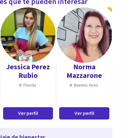
les que te pueden interesar
Jessica Perez
Norma
Rubio
Mazzarone
Florida
Buenos Aires
Ver perfil
Ver perfil
iaje de bienestar