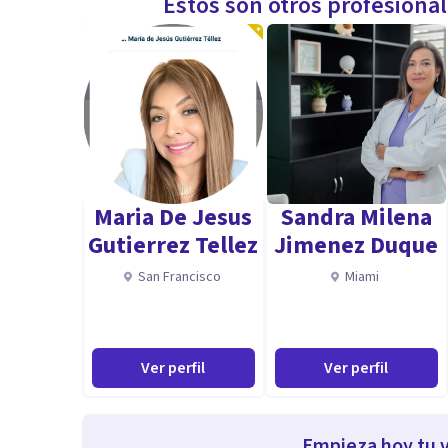
Estos son otros profesiona
Maria De Jesus
Sandra Milena
Gutierrez Tellez
Jimenez Duque
San Francisco
Miami
Ver perfil
Ver perfil
Empieza hoy tu v