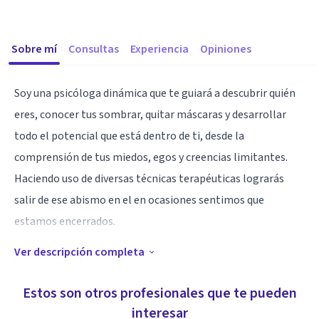
Sobre mí
Consultas
Experiencia
Opiniones
Soy una psicóloga dinámica que te guiará a descubrir quién
eres, conocer tus sombrar, quitar máscaras y desarrollar
todo el potencial que está dentro de ti, desde la
comprensión de tus miedos, egos y creencias limitantes.
Haciendo uso de diversas técnicas terapéuticas lograrás
salir de ese abismo en el en ocasiones sentimos que
estamos encerrados.
Ver descripción completa
Especialidad
Especialista en ansiedad, fobias, trastornos alimenticios,
Estos son otros profesionales que te pueden
pánico y paranoia, miedo, trabajo de ego, agresión y
interesar