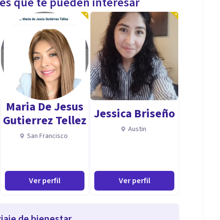
les que te pueden interesar
Maria De Jesus
Jessica Briseño
Gutierrez Tellez
Austin
San Francisco
Ver perfil
Ver perfil
iaje de bienestar