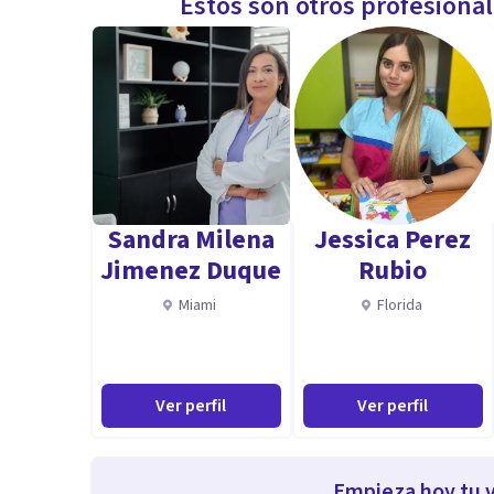
Estos son otros profesiona
Sandra Milena
Jessica Perez
Jimenez Duque
Rubio
Miami
Florida
Ver perfil
Ver perfil
Empieza hoy tu v