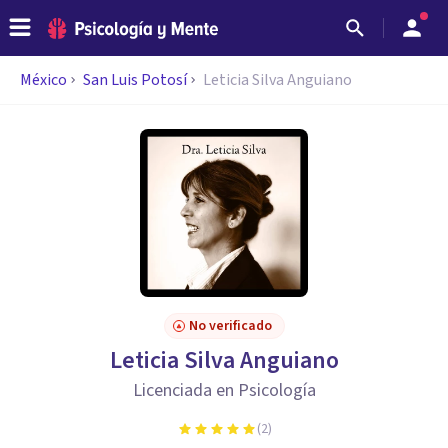
México
San Luis Potosí
Leticia Silva Anguiano
No verificado
Leticia Silva Anguiano
Licenciada en Psicología
(
2
)