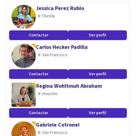
Alcoholismo
Jessica Perez Rubio
Autoestima
Florida
Codependencia
Conflictos familiares
Contactar
Ver perfil
Control de la ira
Carlos Hecker Padilla
Dificultades de aprendizaje
San Francisco
Discapacidad intelectual
Drogadicción
Contactar
Ver perfil
Duelo
Estrés
Regina Wohltmuh Abraham
Infidelidad
Houston
Insomnio y trastornos del sueño
LGBT+
Contactar
Ver perfil
Obesidad
Gabriele Cotronei
Orientación vocacional
San Francisco