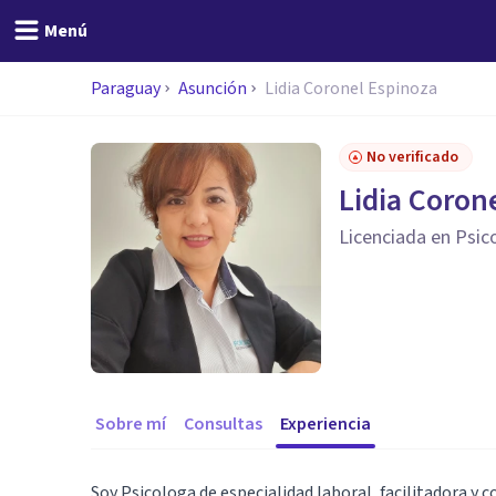
Menú
Paraguay
Asunción
Lidia Coronel Espinoza
No verificado
Lidia Coron
Licenciada en Psico
Sobre mí
Consultas
Experiencia
Soy Psicologa de especialidad laboral, facilitadora y 