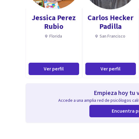
Aptitudes
Capacidad de comunicación
Jessica Perez
Carlos Hecker
Rubio
Padilla
Florida
San Francisco
Ver perfil
Ver perfil
Empieza hoy tu v
Accede a una amplia red de psicólogos calif
Encuentra p