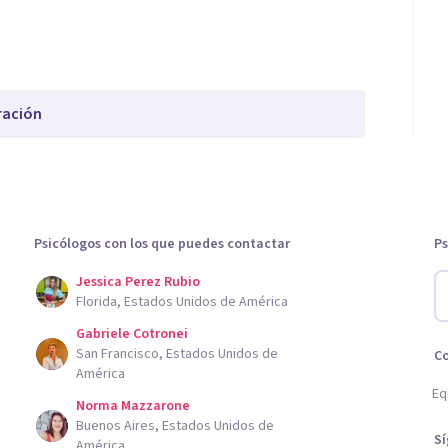
ración
Psicólogos con los que puedes contactar
Ps
Jessica Perez Rubio
Florida, Estados Unidos de América
Gabriele Cotronei
San Francisco, Estados Unidos de
C
América
Eq
Norma Mazzarone
Buenos Aires, Estados Unidos de
S
América