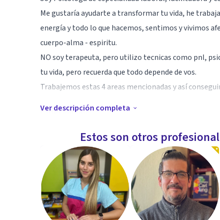
Me gustaría ayudarte a transformar tu vida, he trabaj
energía y todo lo que hacemos, sentimos y vivimos a
cuerpo-alma - espiritu.
NO soy terapeuta, pero utilizo tecnicas como pnl, psi
tu vida, pero recuerda que todo depende de vos.
Trabajemos estas 4 areas mencionadas y así conseguir
Ver descripción completa
Especialidad
Desarrollo personal
Estos son otros profesiona
Capacitación
Dinámicas de grupos
Gestión del estrés
Inteligencia emocional, emociones atrapadas.
Comunicación efectiva