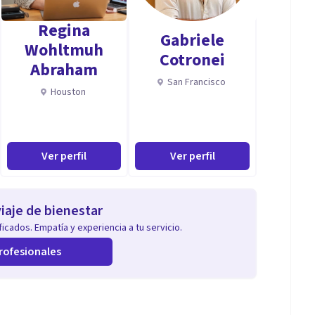
Regina
Gabriele
Wohltmuh
Cotronei
Abraham
San Francisco
Houston
Ver perfil
Ver perfil
iaje de bienestar
icados. Empatía y experiencia a tu servicio.
rofesionales