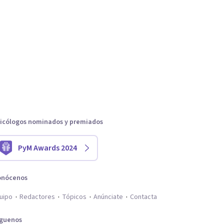
icólogos nominados y premiados
PyM Awards 2024
onócenos
uipo
Redactores
Tópicos
Anúnciate
Contacta
íguenos