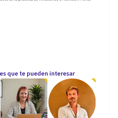
de tu estilo de vida.
les que te pueden interesar
l. EDTe España.