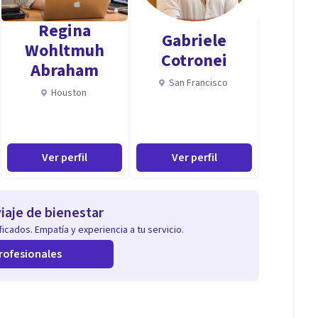
Regina
Gabriele
Wohltmuh
Cotronei
Abraham
San Francisco
Houston
Ver perfil
Ver perfil
iaje de bienestar
icados. Empatía y experiencia a tu servicio.
rofesionales