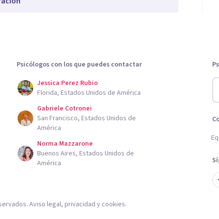
ración
Psicólogos con los que puedes contactar
Ps
Jessica Perez Rubio
Florida, Estados Unidos de América
Gabriele Cotronei
San Francisco, Estados Unidos de
C
América
Eq
Norma Mazzarone
Buenos Aires, Estados Unidos de
S
América
servados.
Aviso legal
,
privacidad
y
cookies
.