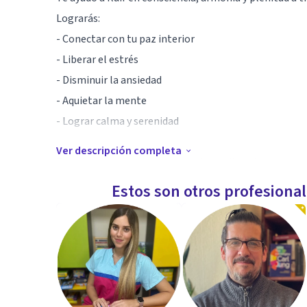
Lograrás:
- Conectar con tu paz interior
- Liberar el estrés
- Disminuir la ansiedad
- Aquietar la mente
- Lograr calma y serenidad
Ver descripción completa
Te guiaré paso a paso para que la meditación sea parte 
Estos son otros profesiona
Especialidad
Consultora en Mindfulness y Desarrollo Transpersona
Master Practitioner en PNL
Sanación Pránica
Liderazgo y Fortalecimiento de Equipos