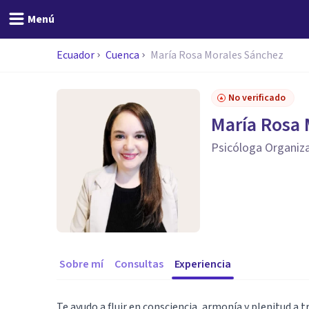
Menú
Ecuador
Cuenca
María Rosa Morales Sánchez
No verificado
María Rosa 
Psicóloga Organiza
Sobre mí
Consultas
Experiencia
Te ayudo a fluir en consciencia, armonía y plenitud a t