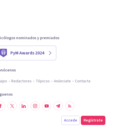
icólogos nominados y premiados
PyM Awards 2024
onócenos
uipo
Redactores
Tópicos
Anúnciate
Contacta
íguenos
Accede
Regístrate