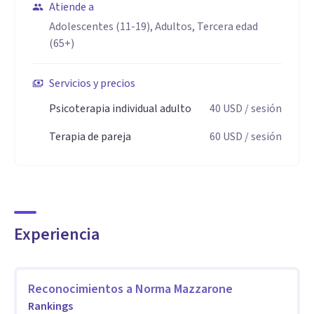
Favaloro: Certificada en Psicología Positiva.
Atiende a
Adolescentes (11-19), Adultos, Tercera edad
Aptitudes
(65+)
Mi trabajo profesional fundamentalmente se basa en la
Servicios y precios
escucha de tu historia de vida y con intervenciones que,
podrían poner de relieve factores que provocan tu malestar.
Psicoterapia individual adulto
40
USD
/ sesión
Siempre sin juzgar, de manera empática y al mismo tiempo
Terapia de pareja
60
USD
/ sesión
objetiva, a fin de que se aclare lo que te ocurre y sus
orígenes, con el fin de poder realizar cambios que
solucionen ese malestar.
Experiencia
Reconocimientos a
Norma Mazzarone
Rankings