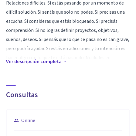
Relaciones dificiles. Si estás pasando por un momento de
difícil solución. Si sentís que solo no podes. Si precisas una
escucha. Si consideras que estás bloqueado. Si precisás
comprensión. Si no logras definir proyectos, objetivos,
sueños, deseos. Si pensás que lo que te pasa no es tan grave,
pero podría ayudar. Si estás en adicciones y tu intención es
hacer algo con lo que te está pasando. No dudes en
Ver descripción completa
comunicarte a fin de comenzar a resolver la situación que
está generando esa angustia.
Especialidad
Consultas
Posgrado en Urgencias Subjetivas en Institución Fernando
Ulloa. Certificada en Abordaje Psicoanalitico en Consumos
Problematicos en Centro Ameghino. Diplomada en
Online
Técnicas de Tercera Generación en ITCC. Y en Universidad