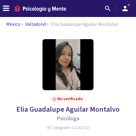
México
Valladolid
Elia Guadalupe Aguilar Montalvo
No verificado
Elia Guadalupe Aguilar Montalvo
Psicóloga
Nº colegiado:
11131722