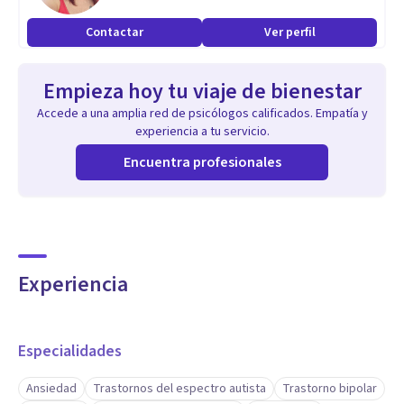
Cuento con formación de postgrado avanzada y experiencia
Contactar
Ver perfil
en la intervención de diversas problemáticas, condiciones
de salud mental y cognitivas, aplicando planes
Empieza hoy tu viaje de bienestar
estructurados según el caso.
Accede a una amplia red de psicólogos calificados. Empatía y
experiencia a tu servicio.
Aptitudes
Encuentra profesionales
Capacidad de integración entre la alta especialización
técnica y la versatilidad clínica. Evalúo con precisión
objetiva y al mismo tiempo, soy un psicoterapeuta
empático y experto, que acompaña al paciente en su
Experiencia
reestructuración profunda y regulación emocional.
Especialidades
Ansiedad
Trastornos del espectro autista
Trastorno bipolar