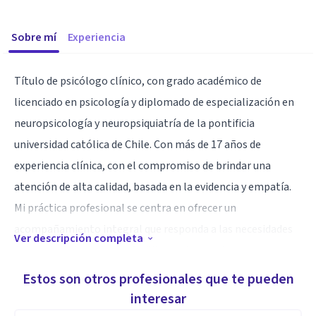
Sobre mí
Experiencia
Título de psicólogo clínico, con grado académico de
licenciado en psicología y diplomado de especialización en
neuropsicología y neuropsiquiatría de la pontificia
universidad católica de Chile. Con más de 17 años de
experiencia clínica, con el compromiso de brindar una
atención de alta calidad, basada en la evidencia y empatía.
Mi práctica profesional se centra en ofrecer un
acompañamiento integral que responda a las necesidades
Ver descripción completa
únicas de cada paciente, facilitando herramientas para su
recuperación emocional y el fortalecimiento de su salud
Estos son otros profesionales que te pueden
integral.
interesar
Mi enfoque integra la rigurosidad de la neuropsicología con