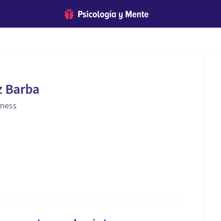
z Barba
lness