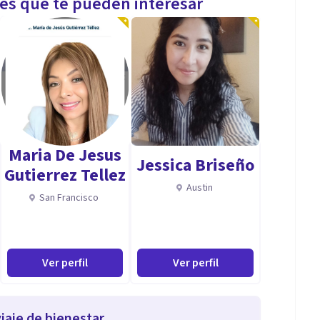
les que te pueden interesar
Maria De Jesus
Jessica Briseño
Gutierrez Tellez
Austin
San Francisco
Ver perfil
Ver perfil
iaje de bienestar