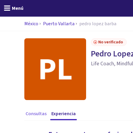
Menú
México
Puerto Vallarta
pedro lopez barba
No verificado
Pedro Lope
Life Coach, Mindfu
Consultas
Experiencia