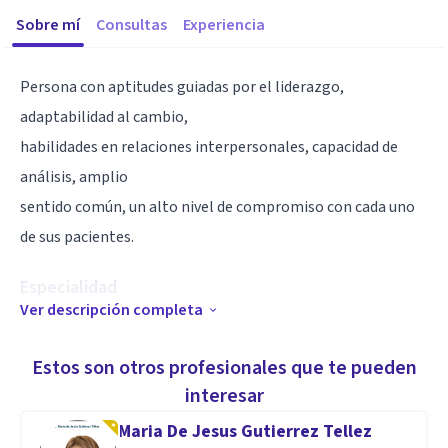
Sobre mí
Consultas
Experiencia
Persona con aptitudes guiadas por el liderazgo,
adaptabilidad al cambio,
habilidades en relaciones interpersonales, capacidad de
análisis, amplio
sentido común, un alto nivel de compromiso con cada uno
de sus pacientes.
Especialidad
Ver descripción completa
Psicóloga, Magister en Neuropsicología clínica, con
experiencia en
Estos son otros profesionales que te pueden
valoraciones y aplicación de pruebas neuropsicológicas,
interesar
estimulación y
Maria De Jesus Gutierrez Tellez
rehabilitación de procesos cognitivos, así como en el