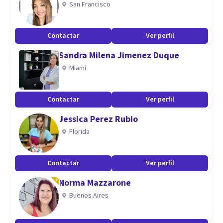
San Francisco
manejo de
comportamientos en niños y adolescentes.
Contactar
Ver perfil
Aptitudes
Sandra Milena Jimenez Duque
Miami
Psicóloga con más de 10 años de experiencia en el trabajo
de niños y adolecentes con dificultades comportamentales
y cognitivas.
Contactar
Ver perfil
Diagnosticados con Trastornos del espectro autista,
Jessica Perez Rubio
Trastorno por déficit de atención con hiperactividad,
Florida
discapacidad cognitiva, problemas de aprendizaje.
Contactar
Ver perfil
Norma Mazzarone
Buenos Aires