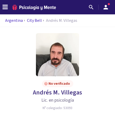
Argentina
City Bell
Andrés M. Villegas
No verificado
Andrés M. Villegas
Lic. en psicología
Nº colegiado:
53093